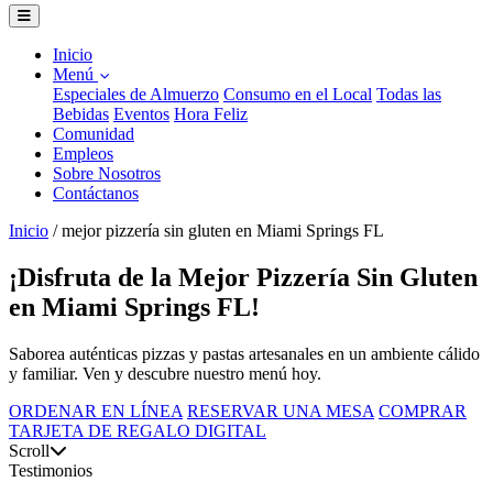
Inicio
Menú
Especiales de Almuerzo
Consumo en el Local
Todas las
Bebidas
Eventos
Hora Feliz
Comunidad
Empleos
Sobre Nosotros
Contáctanos
Inicio
/
mejor pizzería sin gluten en Miami Springs FL
¡Disfruta de la Mejor Pizzería Sin Gluten
en Miami Springs FL!
Saborea auténticas pizzas y pastas artesanales en un ambiente cálido
y familiar. Ven y descubre nuestro menú hoy.
ORDENAR EN LÍNEA
RESERVAR UNA MESA
COMPRAR
TARJETA DE REGALO DIGITAL
Scroll
Testimonios