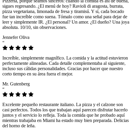
Pizzeria, porque seamos sinceros: cuando la comida es así de buena,
sigues regresando. ¿El menú de hoy? Ravioli di aragosta, burrata,
pizza vegetariana, limonada de fresa y tiramisú. Y sí, cada bocado
fue tan increíble como suena. Tómalo como una señal para dejar de
leer y simplemente IR. ¿El personal? Un amor. ¿El dueño? Una joya
absoluta. 10/10, sin observaciones.
Jennefer Oliva
“
Increíble, simplemente magnífico. La comida y la actitud estuvieron
perfectamente alineadas. Cada detalle complementaba al siguiente,
incluso sus cálidas personalidades. Gracias por hacer que nuestro
corto tiempo en su área fuera el mejor.
Mr. Gutenberg
“
Excelente pequeño restaurante italiano. La pizza y el calzone son
casi perfectos. Todos los que trabajan aquí parecen disfrutar hacerlo
juntos y el servicio lo refleja. Toda la comida que he probado aquí
mientras trabajaba en Miami ha estado muy bien preparada. Delicias
del horno de leña.