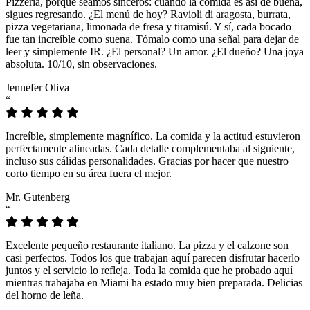
Pizzeria, porque seamos sinceros: cuando la comida es así de buena,
sigues regresando. ¿El menú de hoy? Ravioli di aragosta, burrata,
pizza vegetariana, limonada de fresa y tiramisú. Y sí, cada bocado
fue tan increíble como suena. Tómalo como una señal para dejar de
leer y simplemente IR. ¿El personal? Un amor. ¿El dueño? Una joya
absoluta. 10/10, sin observaciones.
Jennefer Oliva
“
Increíble, simplemente magnífico. La comida y la actitud estuvieron
perfectamente alineadas. Cada detalle complementaba al siguiente,
incluso sus cálidas personalidades. Gracias por hacer que nuestro
corto tiempo en su área fuera el mejor.
Mr. Gutenberg
“
Excelente pequeño restaurante italiano. La pizza y el calzone son
casi perfectos. Todos los que trabajan aquí parecen disfrutar hacerlo
juntos y el servicio lo refleja. Toda la comida que he probado aquí
mientras trabajaba en Miami ha estado muy bien preparada. Delicias
del horno de leña.