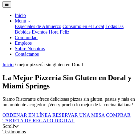
Inicio
Menú
Especiales de Almuerzo
Consumo en el Local
Todas las
Bebidas
Eventos
Hora Feliz
Comunidad
Empleos
Sobre Nosotros
Contáctanos
Inicio
/
mejor pizzería sin gluten en Doral
La Mejor Pizzería Sin Gluten en Doral y
Miami Springs
Siamo Ristorante ofrece deliciosas pizzas sin gluten, pastas y más en
un ambiente acogedor. ¡Ven y prueba lo mejor de la cocina italiana!
ORDENAR EN LÍNEA
RESERVAR UNA MESA
COMPRAR
TARJETA DE REGALO DIGITAL
Scroll
Testimonios