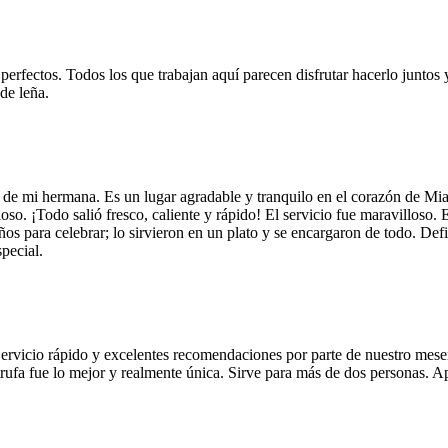
 perfectos. Todos los que trabajan aquí parecen disfrutar hacerlo juntos 
de leña.
 de mi hermana. Es un lugar agradable y tranquilo en el corazón de Mi
so. ¡Todo salió fresco, caliente y rápido! El servicio fue maravilloso. 
años para celebrar; lo sirvieron en un plato y se encargaron de todo. De
pecial.
Servicio rápido y excelentes recomendaciones por parte de nuestro meser
 de trufa fue lo mejor y realmente única. Sirve para más de dos personas.