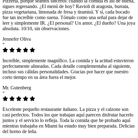
Pizzeria, porque seamos sinceros: cuando la comida es así de buena,
sigues regresando. ¿El menú de hoy? Ravioli di aragosta, burrata,
pizza vegetariana, limonada de fresa y tiramisú. Y sí, cada bocado
fue tan increíble como suena. Tómalo como una señal para dejar de
leer y simplemente IR. ¿El personal? Un amor. ¿El dueño? Una joya
absoluta. 10/10, sin observaciones.
Jennefer Oliva
“
Increíble, simplemente magnífico. La comida y la actitud estuvieron
perfectamente alineadas. Cada detalle complementaba al siguiente,
incluso sus cálidas personalidades. Gracias por hacer que nuestro
corto tiempo en su área fuera el mejor.
Mr. Gutenberg
“
Excelente pequeño restaurante italiano. La pizza y el calzone son
casi perfectos. Todos los que trabajan aquí parecen disfrutar hacerlo
juntos y el servicio lo refleja. Toda la comida que he probado aquí
mientras trabajaba en Miami ha estado muy bien preparada. Delicias
del horno de leña.