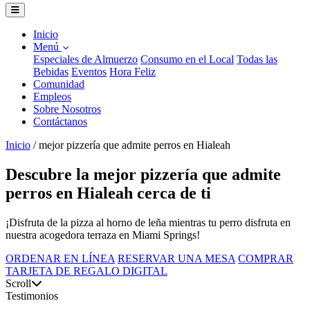
Inicio
Menú
Especiales de Almuerzo
Consumo en el Local
Todas las
Bebidas
Eventos
Hora Feliz
Comunidad
Empleos
Sobre Nosotros
Contáctanos
Inicio
/
mejor pizzería que admite perros en Hialeah
Descubre la mejor pizzería que admite
perros en Hialeah cerca de ti
¡Disfruta de la pizza al horno de leña mientras tu perro disfruta en
nuestra acogedora terraza en Miami Springs!
ORDENAR EN LÍNEA
RESERVAR UNA MESA
COMPRAR
TARJETA DE REGALO DIGITAL
Scroll
Testimonios