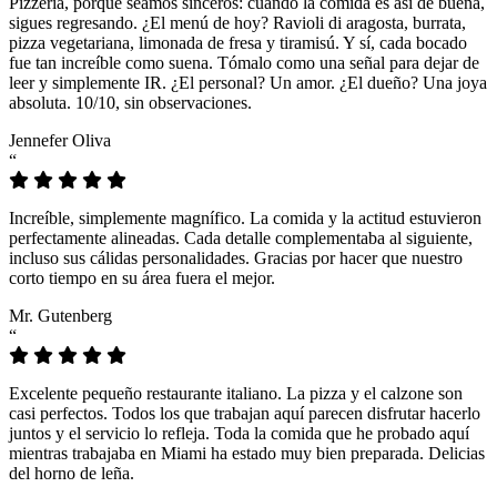
Pizzeria, porque seamos sinceros: cuando la comida es así de buena,
sigues regresando. ¿El menú de hoy? Ravioli di aragosta, burrata,
pizza vegetariana, limonada de fresa y tiramisú. Y sí, cada bocado
fue tan increíble como suena. Tómalo como una señal para dejar de
leer y simplemente IR. ¿El personal? Un amor. ¿El dueño? Una joya
absoluta. 10/10, sin observaciones.
Jennefer Oliva
“
Increíble, simplemente magnífico. La comida y la actitud estuvieron
perfectamente alineadas. Cada detalle complementaba al siguiente,
incluso sus cálidas personalidades. Gracias por hacer que nuestro
corto tiempo en su área fuera el mejor.
Mr. Gutenberg
“
Excelente pequeño restaurante italiano. La pizza y el calzone son
casi perfectos. Todos los que trabajan aquí parecen disfrutar hacerlo
juntos y el servicio lo refleja. Toda la comida que he probado aquí
mientras trabajaba en Miami ha estado muy bien preparada. Delicias
del horno de leña.