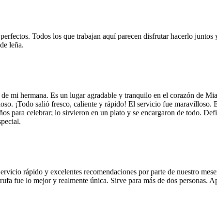
 perfectos. Todos los que trabajan aquí parecen disfrutar hacerlo juntos 
de leña.
 de mi hermana. Es un lugar agradable y tranquilo en el corazón de Mi
so. ¡Todo salió fresco, caliente y rápido! El servicio fue maravilloso. 
años para celebrar; lo sirvieron en un plato y se encargaron de todo. De
pecial.
Servicio rápido y excelentes recomendaciones por parte de nuestro meser
 de trufa fue lo mejor y realmente única. Sirve para más de dos personas.