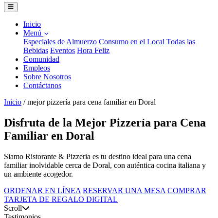
Inicio
Menú
Especiales de Almuerzo
Consumo en el Local
Todas las
Bebidas
Eventos
Hora Feliz
Comunidad
Empleos
Sobre Nosotros
Contáctanos
Inicio
/
mejor pizzería para cena familiar en Doral
Disfruta de la Mejor Pizzería para Cena
Familiar en Doral
Siamo Ristorante & Pizzeria es tu destino ideal para una cena
familiar inolvidable cerca de Doral, con auténtica cocina italiana y
un ambiente acogedor.
ORDENAR EN LÍNEA
RESERVAR UNA MESA
COMPRAR
TARJETA DE REGALO DIGITAL
Scroll
Testimonios