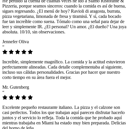
He perdido la cuenta de cuántas veces he ido a Siamo Ristorante &
Pizzeria, porque seamos sinceros: cuando la comida es así de buena,
sigues regresando. ¿El menú de hoy? Ravioli di aragosta, burrata,
pizza vegetariana, limonada de fresa y tiramisú. Y sí, cada bocado
fue tan increíble como suena. Tómalo como una señal para dejar de
leer y simplemente IR. ¿El personal? Un amor. ¿El dueño? Una joya
absoluta. 10/10, sin observaciones.
Jennefer Oliva
“
Increíble, simplemente magnífico. La comida y la actitud estuvieron
perfectamente alineadas. Cada detalle complementaba al siguiente,
incluso sus cálidas personalidades. Gracias por hacer que nuestro
corto tiempo en su área fuera el mejor.
Mr. Gutenberg
“
Excelente pequeño restaurante italiano. La pizza y el calzone son
casi perfectos. Todos los que trabajan aquí parecen disfrutar hacerlo
juntos y el servicio lo refleja. Toda la comida que he probado aquí
mientras trabajaba en Miami ha estado muy bien preparada. Delicias
del horno de leña.