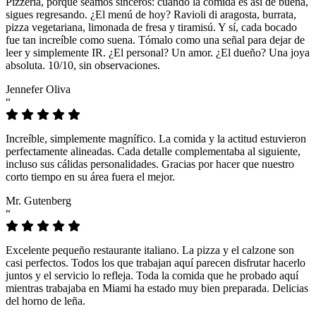
Pizzeria, porque seamos sinceros: cuando la comida es así de buena,
sigues regresando. ¿El menú de hoy? Ravioli di aragosta, burrata,
pizza vegetariana, limonada de fresa y tiramisú. Y sí, cada bocado
fue tan increíble como suena. Tómalo como una señal para dejar de
leer y simplemente IR. ¿El personal? Un amor. ¿El dueño? Una joya
absoluta. 10/10, sin observaciones.
Jennefer Oliva
“
Increíble, simplemente magnífico. La comida y la actitud estuvieron
perfectamente alineadas. Cada detalle complementaba al siguiente,
incluso sus cálidas personalidades. Gracias por hacer que nuestro
corto tiempo en su área fuera el mejor.
Mr. Gutenberg
“
Excelente pequeño restaurante italiano. La pizza y el calzone son
casi perfectos. Todos los que trabajan aquí parecen disfrutar hacerlo
juntos y el servicio lo refleja. Toda la comida que he probado aquí
mientras trabajaba en Miami ha estado muy bien preparada. Delicias
del horno de leña.