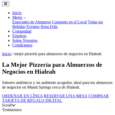
Inicio
Menú
Especiales de Almuerzo
Consumo en el Local
Todas las
Bebidas
Eventos
Hora Feliz
Comunidad
Empleos
Sobre Nosotros
Contáctanos
Inicio
/
mejor pizzería para almuerzos de negocios en Hialeah
La Mejor Pizzería para Almuerzos de
Negocios en Hialeah
Sabores auténticos y un ambiente acogedor, ideal para tus almuerzos
de negocios en Miami Springs cerca de Hialeah.
ORDENAR EN LÍNEA
RESERVAR UNA MESA
COMPRAR
TARJETA DE REGALO DIGITAL
Scroll
Testimonios