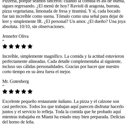
Pizzeria, porque seamos sinceros: cuando la comida es así de buena,
sigues regresando. ¿El menú de hoy? Ravioli di aragosta, burrata,
pizza vegetariana, limonada de fresa y tiramisú. Y sí, cada bocado
fue tan increíble como suena. Tómalo como una señal para dejar de
leer y simplemente IR. ¿El personal? Un amor. ¿El dueño? Una joya
absoluta. 10/10, sin observaciones.
Jennefer Oliva
“
Increíble, simplemente magnífico. La comida y la actitud estuvieron
perfectamente alineadas. Cada detalle complementaba al siguiente,
incluso sus cálidas personalidades. Gracias por hacer que nuestro
corto tiempo en su área fuera el mejor.
Mr. Gutenberg
“
Excelente pequeño restaurante italiano. La pizza y el calzone son
casi perfectos. Todos los que trabajan aquí parecen disfrutar hacerlo
juntos y el servicio lo refleja. Toda la comida que he probado aquí
mientras trabajaba en Miami ha estado muy bien preparada. Delicias
del horno de leña.