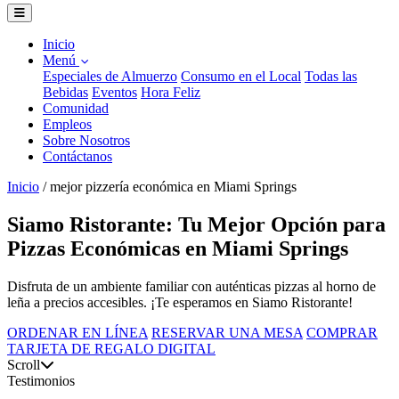
Inicio
Menú
Especiales de Almuerzo
Consumo en el Local
Todas las
Bebidas
Eventos
Hora Feliz
Comunidad
Empleos
Sobre Nosotros
Contáctanos
Inicio
/
mejor pizzería económica en Miami Springs
Siamo Ristorante: Tu Mejor Opción para
Pizzas Económicas en Miami Springs
Disfruta de un ambiente familiar con auténticas pizzas al horno de
leña a precios accesibles. ¡Te esperamos en Siamo Ristorante!
ORDENAR EN LÍNEA
RESERVAR UNA MESA
COMPRAR
TARJETA DE REGALO DIGITAL
Scroll
Testimonios