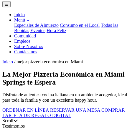
Inicio
Menú
Especiales de Almuerzo
Consumo en el Local
Todas las
Bebidas
Eventos
Hora Feliz
Comunidad
Empleos
Sobre Nosotros
Contáctanos
Inicio
/
mejor pizzería económica en Miami
La Mejor Pizzería Económica en Miami
Springs te Espera
Disfruta de auténtica cocina italiana en un ambiente acogedor, ideal
para toda la familia y con un excelente happy hour.
ORDENAR EN LÍNEA
RESERVAR UNA MESA
COMPRAR
TARJETA DE REGALO DIGITAL
Scroll
Testimonios