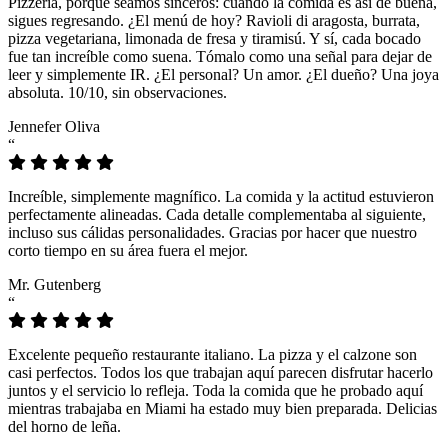
Pizzeria, porque seamos sinceros: cuando la comida es así de buena,
sigues regresando. ¿El menú de hoy? Ravioli di aragosta, burrata,
pizza vegetariana, limonada de fresa y tiramisú. Y sí, cada bocado
fue tan increíble como suena. Tómalo como una señal para dejar de
leer y simplemente IR. ¿El personal? Un amor. ¿El dueño? Una joya
absoluta. 10/10, sin observaciones.
Jennefer Oliva
“
Increíble, simplemente magnífico. La comida y la actitud estuvieron
perfectamente alineadas. Cada detalle complementaba al siguiente,
incluso sus cálidas personalidades. Gracias por hacer que nuestro
corto tiempo en su área fuera el mejor.
Mr. Gutenberg
“
Excelente pequeño restaurante italiano. La pizza y el calzone son
casi perfectos. Todos los que trabajan aquí parecen disfrutar hacerlo
juntos y el servicio lo refleja. Toda la comida que he probado aquí
mientras trabajaba en Miami ha estado muy bien preparada. Delicias
del horno de leña.