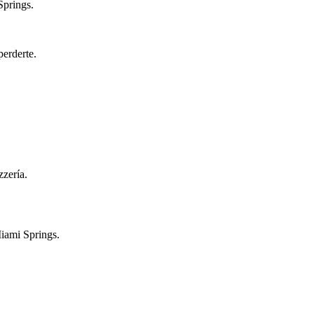
Springs.
perderte.
zzería.
Miami Springs.