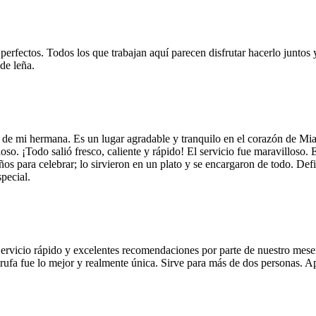
 perfectos. Todos los que trabajan aquí parecen disfrutar hacerlo juntos 
de leña.
 de mi hermana. Es un lugar agradable y tranquilo en el corazón de Mi
so. ¡Todo salió fresco, caliente y rápido! El servicio fue maravilloso. 
años para celebrar; lo sirvieron en un plato y se encargaron de todo. De
pecial.
Servicio rápido y excelentes recomendaciones por parte de nuestro meser
 de trufa fue lo mejor y realmente única. Sirve para más de dos personas.