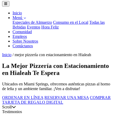
Inicio
Menú
Especiales de Almuerzo
Consumo en el Local
Todas las
Bebidas
Eventos
Hora Feliz
Comunidad
Empleos
Sobre Nosotros
Contáctanos
Inicio
/
mejor pizzería con estacionamiento en Hialeah
La Mejor Pizzería con Estacionamiento
en Hialeah Te Espera
Ubicados en Miami Springs, ofrecemos auténticas pizzas al horno
de leña y un ambiente familiar. ¡Ven a disfrutar!
ORDENAR EN LÍNEA
RESERVAR UNA MESA
COMPRAR
TARJETA DE REGALO DIGITAL
Scroll
Testimonios