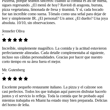
Pizzeria, porque seamos sinceros: cuando la comida es así de buena,
sigues regresando. ¿El menú de hoy? Ravioli di aragosta, burrata,
pizza vegetariana, limonada de fresa y tiramisú. Y sí, cada bocado
fue tan increíble como suena. Tómalo como una señal para dejar de
leer y simplemente IR. ¿El personal? Un amor. ¿El dueño? Una joya
absoluta. 10/10, sin observaciones.
Jennefer Oliva
“
Increíble, simplemente magnífico. La comida y la actitud estuvieron
perfectamente alineadas. Cada detalle complementaba al siguiente,
incluso sus cálidas personalidades. Gracias por hacer que nuestro
corto tiempo en su área fuera el mejor.
Mr. Gutenberg
“
Excelente pequeño restaurante italiano. La pizza y el calzone son
casi perfectos. Todos los que trabajan aquí parecen disfrutar hacerlo
juntos y el servicio lo refleja. Toda la comida que he probado aquí
mientras trabajaba en Miami ha estado muy bien preparada. Delicias
del horno de leña.