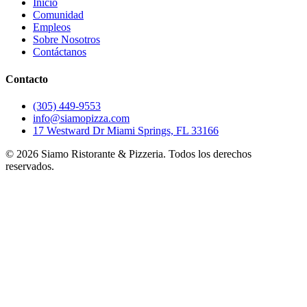
Inicio
Comunidad
Empleos
Sobre Nosotros
Contáctanos
Contacto
(305) 449-9553
info@siamopizza.com
17 Westward Dr Miami Springs, FL 33166
©
2026
Siamo Ristorante & Pizzeria. Todos los derechos
reservados.