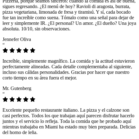
Pizzeria, porque seamos sinceros: cuando la comida es así de buena,
sigues regresando. ¿El menú de hoy? Ravioli di aragosta, burrata,
pizza vegetariana, limonada de fresa y tiramisú. Y sí, cada bocado
fue tan increíble como suena. Tómalo como una señal para dejar de
leer y simplemente IR. ¿El personal? Un amor. ¿El dueño? Una joya
absoluta. 10/10, sin observaciones.
Jennefer Oliva
“
Increíble, simplemente magnífico. La comida y la actitud estuvieron
perfectamente alineadas. Cada detalle complementaba al siguiente,
incluso sus cálidas personalidades. Gracias por hacer que nuestro
corto tiempo en su área fuera el mejor.
Mr. Gutenberg
“
Excelente pequeño restaurante italiano. La pizza y el calzone son
casi perfectos. Todos los que trabajan aquí parecen disfrutar hacerlo
juntos y el servicio lo refleja. Toda la comida que he probado aquí
mientras trabajaba en Miami ha estado muy bien preparada. Delicias
del horno de leña.