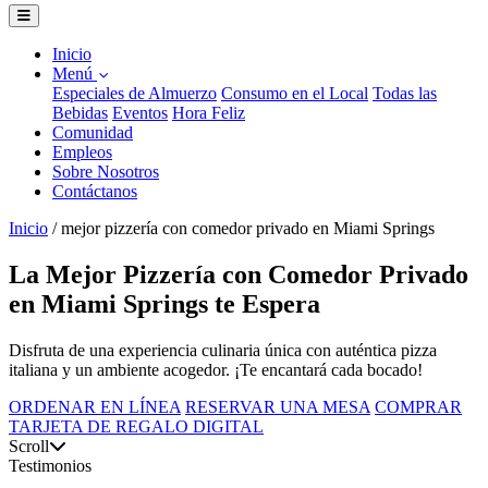
Inicio
Menú
Especiales de Almuerzo
Consumo en el Local
Todas las
Bebidas
Eventos
Hora Feliz
Comunidad
Empleos
Sobre Nosotros
Contáctanos
Inicio
/
mejor pizzería con comedor privado en Miami Springs
La Mejor Pizzería con Comedor Privado
en Miami Springs te Espera
Disfruta de una experiencia culinaria única con auténtica pizza
italiana y un ambiente acogedor. ¡Te encantará cada bocado!
ORDENAR EN LÍNEA
RESERVAR UNA MESA
COMPRAR
TARJETA DE REGALO DIGITAL
Scroll
Testimonios