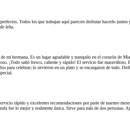
 perfectos. Todos los que trabajan aquí parecen disfrutar hacerlo juntos 
de leña.
 de mi hermana. Es un lugar agradable y tranquilo en el corazón de Mi
so. ¡Todo salió fresco, caliente y rápido! El servicio fue maravilloso. 
años para celebrar; lo sirvieron en un plato y se encargaron de todo. De
pecial.
Servicio rápido y excelentes recomendaciones por parte de nuestro meser
 de trufa fue lo mejor y realmente única. Sirve para más de dos personas.