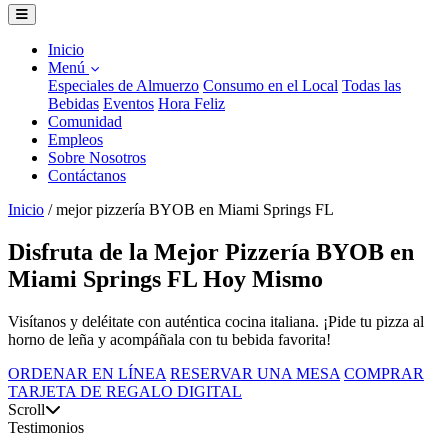
Inicio
Menú
Especiales de Almuerzo
Consumo en el Local
Todas las
Bebidas
Eventos
Hora Feliz
Comunidad
Empleos
Sobre Nosotros
Contáctanos
Inicio
/
mejor pizzería BYOB en Miami Springs FL
Disfruta de la Mejor Pizzería BYOB en
Miami Springs FL Hoy Mismo
Visítanos y deléitate con auténtica cocina italiana. ¡Pide tu pizza al
horno de leña y acompáñala con tu bebida favorita!
ORDENAR EN LÍNEA
RESERVAR UNA MESA
COMPRAR
TARJETA DE REGALO DIGITAL
Scroll
Testimonios