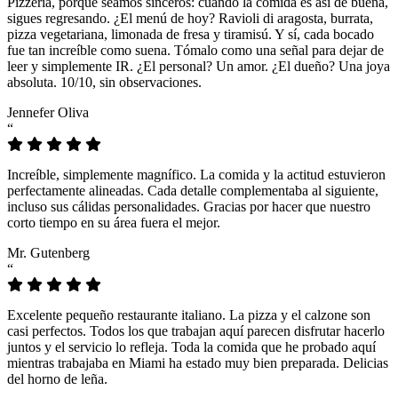
Pizzeria, porque seamos sinceros: cuando la comida es así de buena,
sigues regresando. ¿El menú de hoy? Ravioli di aragosta, burrata,
pizza vegetariana, limonada de fresa y tiramisú. Y sí, cada bocado
fue tan increíble como suena. Tómalo como una señal para dejar de
leer y simplemente IR. ¿El personal? Un amor. ¿El dueño? Una joya
absoluta. 10/10, sin observaciones.
Jennefer Oliva
“
Increíble, simplemente magnífico. La comida y la actitud estuvieron
perfectamente alineadas. Cada detalle complementaba al siguiente,
incluso sus cálidas personalidades. Gracias por hacer que nuestro
corto tiempo en su área fuera el mejor.
Mr. Gutenberg
“
Excelente pequeño restaurante italiano. La pizza y el calzone son
casi perfectos. Todos los que trabajan aquí parecen disfrutar hacerlo
juntos y el servicio lo refleja. Toda la comida que he probado aquí
mientras trabajaba en Miami ha estado muy bien preparada. Delicias
del horno de leña.