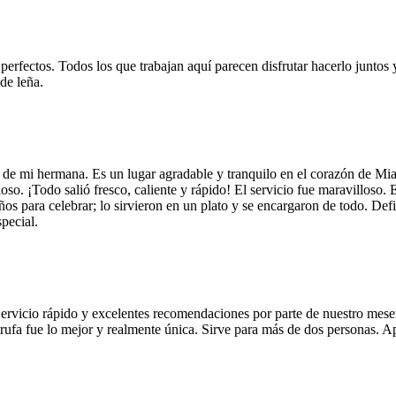
 perfectos. Todos los que trabajan aquí parecen disfrutar hacerlo juntos 
de leña.
 de mi hermana. Es un lugar agradable y tranquilo en el corazón de Mi
so. ¡Todo salió fresco, caliente y rápido! El servicio fue maravilloso. 
años para celebrar; lo sirvieron en un plato y se encargaron de todo. De
pecial.
Servicio rápido y excelentes recomendaciones por parte de nuestro meser
 de trufa fue lo mejor y realmente única. Sirve para más de dos personas.