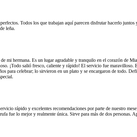
 perfectos. Todos los que trabajan aquí parecen disfrutar hacerlo juntos 
de leña.
 de mi hermana. Es un lugar agradable y tranquilo en el corazón de Mi
so. ¡Todo salió fresco, caliente y rápido! El servicio fue maravilloso. 
años para celebrar; lo sirvieron en un plato y se encargaron de todo. De
pecial.
Servicio rápido y excelentes recomendaciones por parte de nuestro meser
 de trufa fue lo mejor y realmente única. Sirve para más de dos personas.