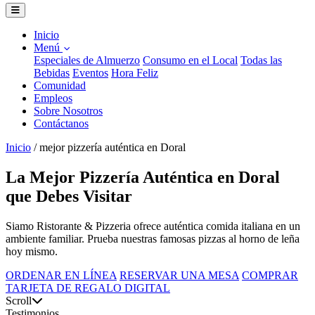
Inicio
Menú
Especiales de Almuerzo
Consumo en el Local
Todas las
Bebidas
Eventos
Hora Feliz
Comunidad
Empleos
Sobre Nosotros
Contáctanos
Inicio
/
mejor pizzería auténtica en Doral
La Mejor Pizzería Auténtica en Doral
que Debes Visitar
Siamo Ristorante & Pizzeria ofrece auténtica comida italiana en un
ambiente familiar. Prueba nuestras famosas pizzas al horno de leña
hoy mismo.
ORDENAR EN LÍNEA
RESERVAR UNA MESA
COMPRAR
TARJETA DE REGALO DIGITAL
Scroll
Testimonios