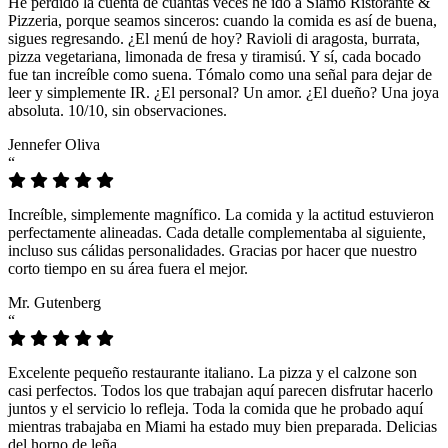
He perdido la cuenta de cuántas veces he ido a Siamo Ristorante &
Pizzeria, porque seamos sinceros: cuando la comida es así de buena,
sigues regresando. ¿El menú de hoy? Ravioli di aragosta, burrata,
pizza vegetariana, limonada de fresa y tiramisú. Y sí, cada bocado
fue tan increíble como suena. Tómalo como una señal para dejar de
leer y simplemente IR. ¿El personal? Un amor. ¿El dueño? Una joya
absoluta. 10/10, sin observaciones.
Jennefer Oliva
“
Increíble, simplemente magnífico. La comida y la actitud estuvieron
perfectamente alineadas. Cada detalle complementaba al siguiente,
incluso sus cálidas personalidades. Gracias por hacer que nuestro
corto tiempo en su área fuera el mejor.
Mr. Gutenberg
“
Excelente pequeño restaurante italiano. La pizza y el calzone son
casi perfectos. Todos los que trabajan aquí parecen disfrutar hacerlo
juntos y el servicio lo refleja. Toda la comida que he probado aquí
mientras trabajaba en Miami ha estado muy bien preparada. Delicias
del horno de leña.