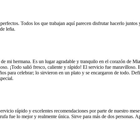
 perfectos. Todos los que trabajan aquí parecen disfrutar hacerlo juntos 
de leña.
 de mi hermana. Es un lugar agradable y tranquilo en el corazón de Mi
so. ¡Todo salió fresco, caliente y rápido! El servicio fue maravilloso. 
años para celebrar; lo sirvieron en un plato y se encargaron de todo. De
pecial.
Servicio rápido y excelentes recomendaciones por parte de nuestro meser
 de trufa fue lo mejor y realmente única. Sirve para más de dos personas.