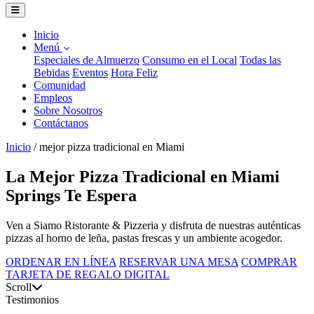
Inicio
Menú
Especiales de Almuerzo
Consumo en el Local
Todas las
Bebidas
Eventos
Hora Feliz
Comunidad
Empleos
Sobre Nosotros
Contáctanos
Inicio
/
mejor pizza tradicional en Miami
La Mejor Pizza Tradicional en Miami
Springs Te Espera
Ven a Siamo Ristorante & Pizzeria y disfruta de nuestras auténticas
pizzas al horno de leña, pastas frescas y un ambiente acogedor.
ORDENAR EN LÍNEA
RESERVAR UNA MESA
COMPRAR
TARJETA DE REGALO DIGITAL
Scroll
Testimonios