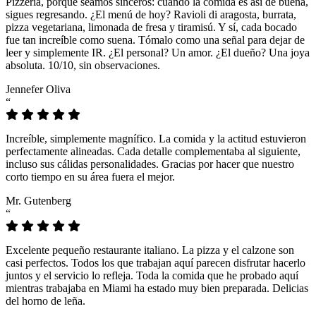
Pizzeria, porque seamos sinceros: cuando la comida es así de buena,
sigues regresando. ¿El menú de hoy? Ravioli di aragosta, burrata,
pizza vegetariana, limonada de fresa y tiramisú. Y sí, cada bocado
fue tan increíble como suena. Tómalo como una señal para dejar de
leer y simplemente IR. ¿El personal? Un amor. ¿El dueño? Una joya
absoluta. 10/10, sin observaciones.
Jennefer Oliva
“
Increíble, simplemente magnífico. La comida y la actitud estuvieron
perfectamente alineadas. Cada detalle complementaba al siguiente,
incluso sus cálidas personalidades. Gracias por hacer que nuestro
corto tiempo en su área fuera el mejor.
Mr. Gutenberg
“
Excelente pequeño restaurante italiano. La pizza y el calzone son
casi perfectos. Todos los que trabajan aquí parecen disfrutar hacerlo
juntos y el servicio lo refleja. Toda la comida que he probado aquí
mientras trabajaba en Miami ha estado muy bien preparada. Delicias
del horno de leña.