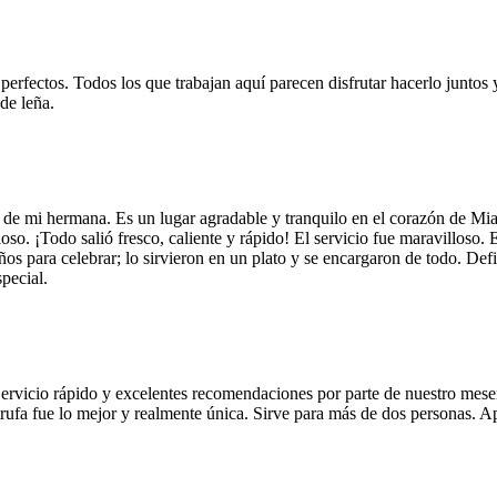
 perfectos. Todos los que trabajan aquí parecen disfrutar hacerlo juntos 
de leña.
 de mi hermana. Es un lugar agradable y tranquilo en el corazón de Mi
so. ¡Todo salió fresco, caliente y rápido! El servicio fue maravilloso. 
años para celebrar; lo sirvieron en un plato y se encargaron de todo. De
pecial.
Servicio rápido y excelentes recomendaciones por parte de nuestro meser
 de trufa fue lo mejor y realmente única. Sirve para más de dos personas.