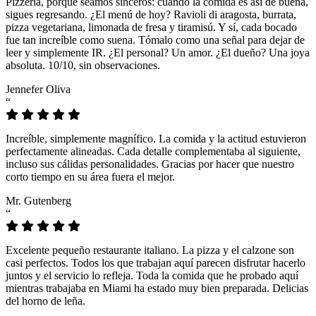
Pizzeria, porque seamos sinceros: cuando la comida es así de buena,
sigues regresando. ¿El menú de hoy? Ravioli di aragosta, burrata,
pizza vegetariana, limonada de fresa y tiramisú. Y sí, cada bocado
fue tan increíble como suena. Tómalo como una señal para dejar de
leer y simplemente IR. ¿El personal? Un amor. ¿El dueño? Una joya
absoluta. 10/10, sin observaciones.
Jennefer Oliva
“
Increíble, simplemente magnífico. La comida y la actitud estuvieron
perfectamente alineadas. Cada detalle complementaba al siguiente,
incluso sus cálidas personalidades. Gracias por hacer que nuestro
corto tiempo en su área fuera el mejor.
Mr. Gutenberg
“
Excelente pequeño restaurante italiano. La pizza y el calzone son
casi perfectos. Todos los que trabajan aquí parecen disfrutar hacerlo
juntos y el servicio lo refleja. Toda la comida que he probado aquí
mientras trabajaba en Miami ha estado muy bien preparada. Delicias
del horno de leña.