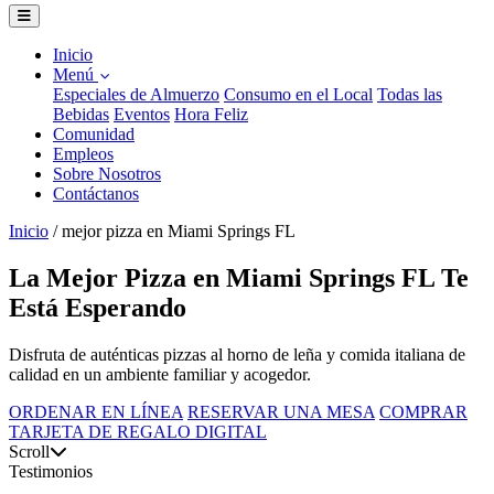
Inicio
Menú
Especiales de Almuerzo
Consumo en el Local
Todas las
Bebidas
Eventos
Hora Feliz
Comunidad
Empleos
Sobre Nosotros
Contáctanos
Inicio
/
mejor pizza en Miami Springs FL
La Mejor Pizza en Miami Springs FL Te
Está Esperando
Disfruta de auténticas pizzas al horno de leña y comida italiana de
calidad en un ambiente familiar y acogedor.
ORDENAR EN LÍNEA
RESERVAR UNA MESA
COMPRAR
TARJETA DE REGALO DIGITAL
Scroll
Testimonios