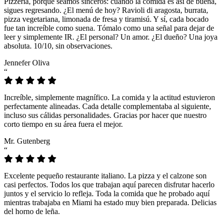
Pizzeria, porque seamos sinceros: cuando la comida es así de buena,
sigues regresando. ¿El menú de hoy? Ravioli di aragosta, burrata,
pizza vegetariana, limonada de fresa y tiramisú. Y sí, cada bocado
fue tan increíble como suena. Tómalo como una señal para dejar de
leer y simplemente IR. ¿El personal? Un amor. ¿El dueño? Una joya
absoluta. 10/10, sin observaciones.
Jennefer Oliva
“
Increíble, simplemente magnífico. La comida y la actitud estuvieron
perfectamente alineadas. Cada detalle complementaba al siguiente,
incluso sus cálidas personalidades. Gracias por hacer que nuestro
corto tiempo en su área fuera el mejor.
Mr. Gutenberg
“
Excelente pequeño restaurante italiano. La pizza y el calzone son
casi perfectos. Todos los que trabajan aquí parecen disfrutar hacerlo
juntos y el servicio lo refleja. Toda la comida que he probado aquí
mientras trabajaba en Miami ha estado muy bien preparada. Delicias
del horno de leña.