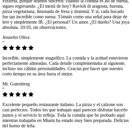
Pizzeria, porque seamos sinceros: cuando la comida es así de buena,
sigues regresando. ¿El menú de hoy? Ravioli di aragosta, burrata,
pizza vegetariana, limonada de fresa y tiramisú. Y sí, cada bocado
fue tan increíble como suena. Tómalo como una señal para dejar de
leer y simplemente IR. ¿El personal? Un amor. ¿El dueño? Una joya
absoluta. 10/10, sin observaciones.
Jennefer Oliva
“
Increíble, simplemente magnífico. La comida y la actitud estuvieron
perfectamente alineadas. Cada detalle complementaba al siguiente,
incluso sus cálidas personalidades. Gracias por hacer que nuestro
corto tiempo en su área fuera el mejor.
Mr. Gutenberg
“
Excelente pequeño restaurante italiano. La pizza y el calzone son
casi perfectos. Todos los que trabajan aquí parecen disfrutar hacerlo
juntos y el servicio lo refleja. Toda la comida que he probado aquí
mientras trabajaba en Miami ha estado muy bien preparada. Delicias
del horno de leña.