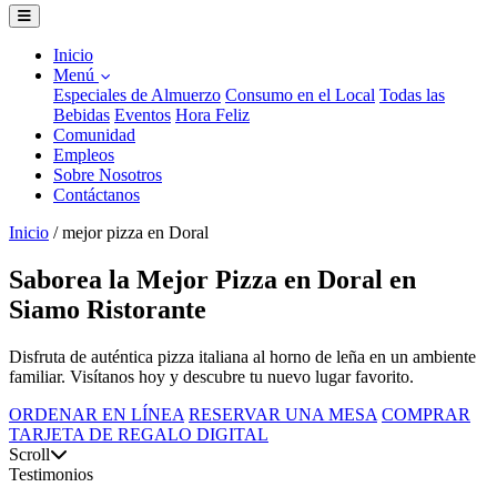
Inicio
Menú
Especiales de Almuerzo
Consumo en el Local
Todas las
Bebidas
Eventos
Hora Feliz
Comunidad
Empleos
Sobre Nosotros
Contáctanos
Inicio
/
mejor pizza en Doral
Saborea la Mejor Pizza en Doral en
Siamo Ristorante
Disfruta de auténtica pizza italiana al horno de leña en un ambiente
familiar. Visítanos hoy y descubre tu nuevo lugar favorito.
ORDENAR EN LÍNEA
RESERVAR UNA MESA
COMPRAR
TARJETA DE REGALO DIGITAL
Scroll
Testimonios