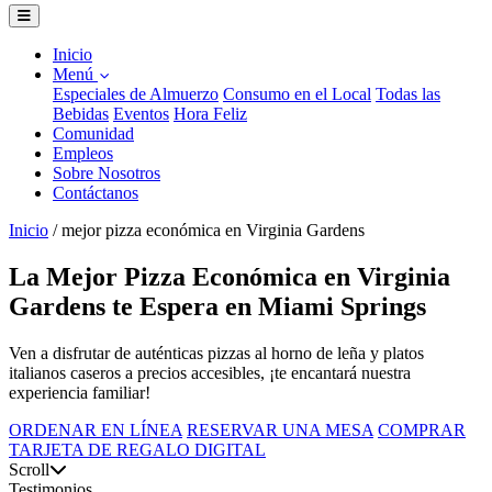
Inicio
Menú
Especiales de Almuerzo
Consumo en el Local
Todas las
Bebidas
Eventos
Hora Feliz
Comunidad
Empleos
Sobre Nosotros
Contáctanos
Inicio
/
mejor pizza económica en Virginia Gardens
La Mejor Pizza Económica en Virginia
Gardens te Espera en Miami Springs
Ven a disfrutar de auténticas pizzas al horno de leña y platos
italianos caseros a precios accesibles, ¡te encantará nuestra
experiencia familiar!
ORDENAR EN LÍNEA
RESERVAR UNA MESA
COMPRAR
TARJETA DE REGALO DIGITAL
Scroll
Testimonios