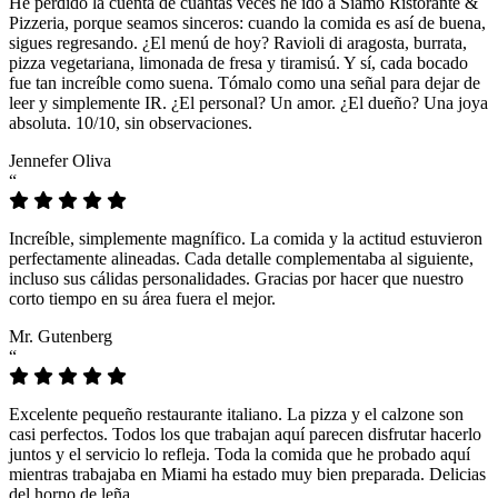
He perdido la cuenta de cuántas veces he ido a Siamo Ristorante &
Pizzeria, porque seamos sinceros: cuando la comida es así de buena,
sigues regresando. ¿El menú de hoy? Ravioli di aragosta, burrata,
pizza vegetariana, limonada de fresa y tiramisú. Y sí, cada bocado
fue tan increíble como suena. Tómalo como una señal para dejar de
leer y simplemente IR. ¿El personal? Un amor. ¿El dueño? Una joya
absoluta. 10/10, sin observaciones.
Jennefer Oliva
“
Increíble, simplemente magnífico. La comida y la actitud estuvieron
perfectamente alineadas. Cada detalle complementaba al siguiente,
incluso sus cálidas personalidades. Gracias por hacer que nuestro
corto tiempo en su área fuera el mejor.
Mr. Gutenberg
“
Excelente pequeño restaurante italiano. La pizza y el calzone son
casi perfectos. Todos los que trabajan aquí parecen disfrutar hacerlo
juntos y el servicio lo refleja. Toda la comida que he probado aquí
mientras trabajaba en Miami ha estado muy bien preparada. Delicias
del horno de leña.