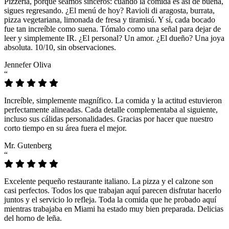
Pizzeria, porque seamos sinceros: cuando la comida es así de buena,
sigues regresando. ¿El menú de hoy? Ravioli di aragosta, burrata,
pizza vegetariana, limonada de fresa y tiramisú. Y sí, cada bocado
fue tan increíble como suena. Tómalo como una señal para dejar de
leer y simplemente IR. ¿El personal? Un amor. ¿El dueño? Una joya
absoluta. 10/10, sin observaciones.
Jennefer Oliva
“
Increíble, simplemente magnífico. La comida y la actitud estuvieron
perfectamente alineadas. Cada detalle complementaba al siguiente,
incluso sus cálidas personalidades. Gracias por hacer que nuestro
corto tiempo en su área fuera el mejor.
Mr. Gutenberg
“
Excelente pequeño restaurante italiano. La pizza y el calzone son
casi perfectos. Todos los que trabajan aquí parecen disfrutar hacerlo
juntos y el servicio lo refleja. Toda la comida que he probado aquí
mientras trabajaba en Miami ha estado muy bien preparada. Delicias
del horno de leña.