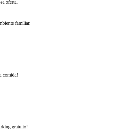
sa oferta.
mbiente familiar.
!
sa comida!
rking gratuito!