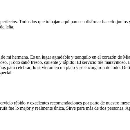
 perfectos. Todos los que trabajan aquí parecen disfrutar hacerlo juntos 
de leña.
 de mi hermana. Es un lugar agradable y tranquilo en el corazón de Mi
so. ¡Todo salió fresco, caliente y rápido! El servicio fue maravilloso. 
años para celebrar; lo sirvieron en un plato y se encargaron de todo. De
pecial.
Servicio rápido y excelentes recomendaciones por parte de nuestro meser
 de trufa fue lo mejor y realmente única. Sirve para más de dos personas.