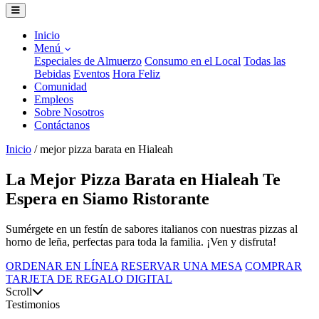
Inicio
Menú
Especiales de Almuerzo
Consumo en el Local
Todas las
Bebidas
Eventos
Hora Feliz
Comunidad
Empleos
Sobre Nosotros
Contáctanos
Inicio
/
mejor pizza barata en Hialeah
La Mejor Pizza Barata en Hialeah Te
Espera en Siamo Ristorante
Sumérgete en un festín de sabores italianos con nuestras pizzas al
horno de leña, perfectas para toda la familia. ¡Ven y disfruta!
ORDENAR EN LÍNEA
RESERVAR UNA MESA
COMPRAR
TARJETA DE REGALO DIGITAL
Scroll
Testimonios