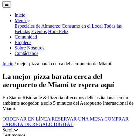
Inicio
Menú
Especiales de Almuerzo
Consumo en el Local
Todas las
Bebidas
Eventos
Hora Feliz
Comunidad
Empleos
Sobre Nosotros
Contáctanos
Inicio
/
mejor pizza barata cerca del aeropuerto de Miami
La mejor pizza barata cerca del
aeropuerto de Miami te espera aquí
En Siamo Ristorante & Pizzeria ofrecemos delicias italianas en un
ambiente acogedor, a solo 5 minutos del Aeropuerto Internacional de
Miami.
ORDENAR EN LÍNEA
RESERVAR UNA MESA
COMPRAR
TARJETA DE REGALO DIGITAL
Scroll
Testimonios