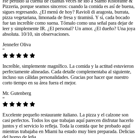
He perdido la cuenta de cuántas veces he ido a Siamo Ristorante &
Pizzeria, porque seamos sinceros: cuando la comida es así de buena,
sigues regresando. ¿El menú de hoy? Ravioli di aragosta, burrata,
pizza vegetariana, limonada de fresa y tiramisú. Y sí, cada bocado
fue tan increíble como suena. Tómalo como una señal para dejar de
leer y simplemente IR. ¿El personal? Un amor. ¿El dueño? Una joya
absoluta. 10/10, sin observaciones.
Jennefer Oliva
“
Increíble, simplemente magnífico. La comida y la actitud estuvieron
perfectamente alineadas. Cada detalle complementaba al siguiente,
incluso sus cálidas personalidades. Gracias por hacer que nuestro
corto tiempo en su área fuera el mejor.
Mr. Gutenberg
“
Excelente pequeño restaurante italiano. La pizza y el calzone son
casi perfectos. Todos los que trabajan aquí parecen disfrutar hacerlo
juntos y el servicio lo refleja. Toda la comida que he probado aquí
mientras trabajaba en Miami ha estado muy bien preparada. Delicias
del horno de leña.