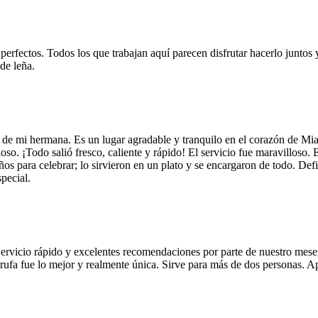
 perfectos. Todos los que trabajan aquí parecen disfrutar hacerlo juntos 
de leña.
 de mi hermana. Es un lugar agradable y tranquilo en el corazón de Mi
so. ¡Todo salió fresco, caliente y rápido! El servicio fue maravilloso. 
años para celebrar; lo sirvieron en un plato y se encargaron de todo. De
pecial.
Servicio rápido y excelentes recomendaciones por parte de nuestro meser
 de trufa fue lo mejor y realmente única. Sirve para más de dos personas.