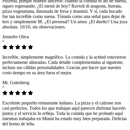
Pizzeria, porque seamos sinceros: cuando la comida es así de buena,
sigues regresando. ¿El menú de hoy? Ravioli di aragosta, burrata,
pizza vegetariana, limonada de fresa y tiramisú. Y sí, cada bocado
fue tan increíble como suena. Tómalo como una señal para dejar de
leer y simplemente IR. ¿El personal? Un amor. ¿El dueño? Una joya
absoluta. 10/10, sin observaciones.
Jennefer Oliva
“
Increíble, simplemente magnífico. La comida y la actitud estuvieron
perfectamente alineadas. Cada detalle complementaba al siguiente,
incluso sus cálidas personalidades. Gracias por hacer que nuestro
corto tiempo en su área fuera el mejor.
Mr. Gutenberg
“
Excelente pequeño restaurante italiano. La pizza y el calzone son
casi perfectos. Todos los que trabajan aquí parecen disfrutar hacerlo
juntos y el servicio lo refleja. Toda la comida que he probado aquí
mientras trabajaba en Miami ha estado muy bien preparada. Delicias
del horno de leña.