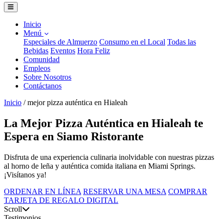
Inicio
Menú
Especiales de Almuerzo
Consumo en el Local
Todas las
Bebidas
Eventos
Hora Feliz
Comunidad
Empleos
Sobre Nosotros
Contáctanos
Inicio
/
mejor pizza auténtica en Hialeah
La Mejor Pizza Auténtica en Hialeah te
Espera en Siamo Ristorante
Disfruta de una experiencia culinaria inolvidable con nuestras pizzas
al horno de leña y auténtica comida italiana en Miami Springs.
¡Visítanos ya!
ORDENAR EN LÍNEA
RESERVAR UNA MESA
COMPRAR
TARJETA DE REGALO DIGITAL
Scroll
Testimonios