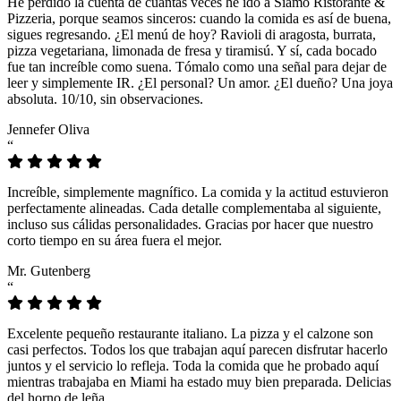
He perdido la cuenta de cuántas veces he ido a Siamo Ristorante &
Pizzeria, porque seamos sinceros: cuando la comida es así de buena,
sigues regresando. ¿El menú de hoy? Ravioli di aragosta, burrata,
pizza vegetariana, limonada de fresa y tiramisú. Y sí, cada bocado
fue tan increíble como suena. Tómalo como una señal para dejar de
leer y simplemente IR. ¿El personal? Un amor. ¿El dueño? Una joya
absoluta. 10/10, sin observaciones.
Jennefer Oliva
“
Increíble, simplemente magnífico. La comida y la actitud estuvieron
perfectamente alineadas. Cada detalle complementaba al siguiente,
incluso sus cálidas personalidades. Gracias por hacer que nuestro
corto tiempo en su área fuera el mejor.
Mr. Gutenberg
“
Excelente pequeño restaurante italiano. La pizza y el calzone son
casi perfectos. Todos los que trabajan aquí parecen disfrutar hacerlo
juntos y el servicio lo refleja. Toda la comida que he probado aquí
mientras trabajaba en Miami ha estado muy bien preparada. Delicias
del horno de leña.