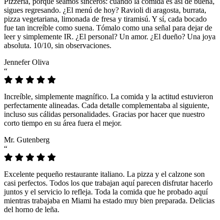
Pizzeria, porque seamos sinceros: cuando la comida es así de buena,
sigues regresando. ¿El menú de hoy? Ravioli di aragosta, burrata,
pizza vegetariana, limonada de fresa y tiramisú. Y sí, cada bocado
fue tan increíble como suena. Tómalo como una señal para dejar de
leer y simplemente IR. ¿El personal? Un amor. ¿El dueño? Una joya
absoluta. 10/10, sin observaciones.
Jennefer Oliva
“
Increíble, simplemente magnífico. La comida y la actitud estuvieron
perfectamente alineadas. Cada detalle complementaba al siguiente,
incluso sus cálidas personalidades. Gracias por hacer que nuestro
corto tiempo en su área fuera el mejor.
Mr. Gutenberg
“
Excelente pequeño restaurante italiano. La pizza y el calzone son
casi perfectos. Todos los que trabajan aquí parecen disfrutar hacerlo
juntos y el servicio lo refleja. Toda la comida que he probado aquí
mientras trabajaba en Miami ha estado muy bien preparada. Delicias
del horno de leña.