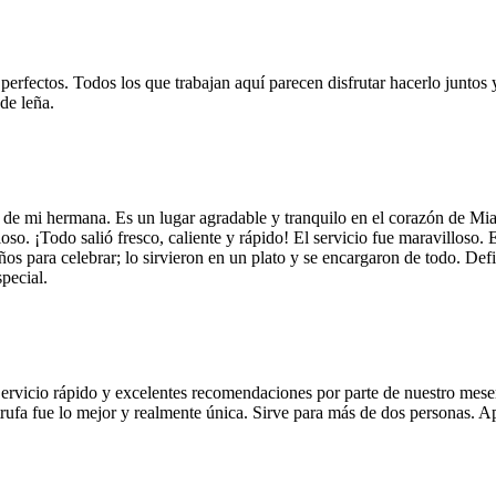
 perfectos. Todos los que trabajan aquí parecen disfrutar hacerlo juntos 
de leña.
 de mi hermana. Es un lugar agradable y tranquilo en el corazón de Mi
so. ¡Todo salió fresco, caliente y rápido! El servicio fue maravilloso. 
años para celebrar; lo sirvieron en un plato y se encargaron de todo. De
pecial.
Servicio rápido y excelentes recomendaciones por parte de nuestro meser
 de trufa fue lo mejor y realmente única. Sirve para más de dos personas.