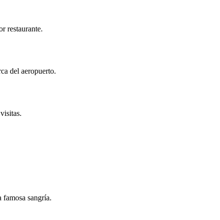
r restaurante.
rca del aeropuerto.
isitas.
a famosa sangría.