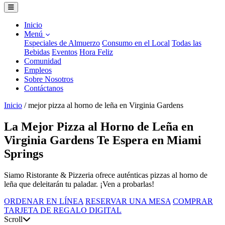
Inicio
Menú
Especiales de Almuerzo
Consumo en el Local
Todas las
Bebidas
Eventos
Hora Feliz
Comunidad
Empleos
Sobre Nosotros
Contáctanos
Inicio
/
mejor pizza al horno de leña en Virginia Gardens
La Mejor Pizza al Horno de Leña en
Virginia Gardens Te Espera en Miami
Springs
Siamo Ristorante & Pizzeria ofrece auténticas pizzas al horno de
leña que deleitarán tu paladar. ¡Ven a probarlas!
ORDENAR EN LÍNEA
RESERVAR UNA MESA
COMPRAR
TARJETA DE REGALO DIGITAL
Scroll