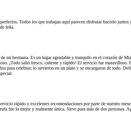
 perfectos. Todos los que trabajan aquí parecen disfrutar hacerlo juntos 
de leña.
 de mi hermana. Es un lugar agradable y tranquilo en el corazón de Mi
so. ¡Todo salió fresco, caliente y rápido! El servicio fue maravilloso. 
años para celebrar; lo sirvieron en un plato y se encargaron de todo. De
pecial.
Servicio rápido y excelentes recomendaciones por parte de nuestro meser
 de trufa fue lo mejor y realmente única. Sirve para más de dos personas.