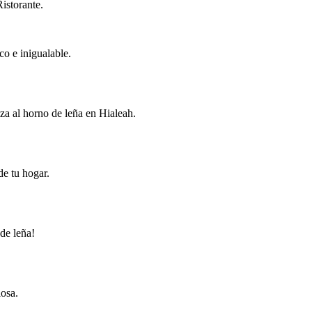
istorante.
co e inigualable.
za al horno de leña en Hialeah.
de tu hogar.
de leña!
iosa.