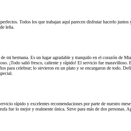
 perfectos. Todos los que trabajan aquí parecen disfrutar hacerlo juntos 
de leña.
 de mi hermana. Es un lugar agradable y tranquilo en el corazón de Mi
so. ¡Todo salió fresco, caliente y rápido! El servicio fue maravilloso. 
años para celebrar; lo sirvieron en un plato y se encargaron de todo. De
pecial.
Servicio rápido y excelentes recomendaciones por parte de nuestro meser
 de trufa fue lo mejor y realmente única. Sirve para más de dos personas.