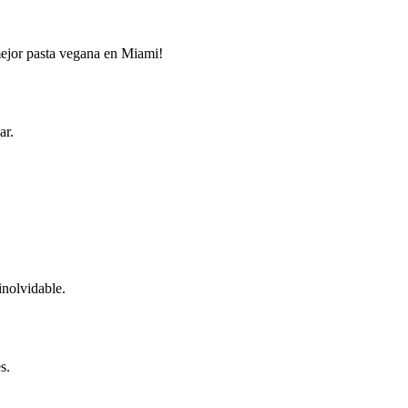
 mejor pasta vegana en Miami!
ar.
inolvidable.
s.