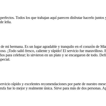
 perfectos. Todos los que trabajan aquí parecen disfrutar hacerlo juntos 
de leña.
 de mi hermana. Es un lugar agradable y tranquilo en el corazón de Mi
so. ¡Todo salió fresco, caliente y rápido! El servicio fue maravilloso. 
años para celebrar; lo sirvieron en un plato y se encargaron de todo. De
pecial.
Servicio rápido y excelentes recomendaciones por parte de nuestro meser
 de trufa fue lo mejor y realmente única. Sirve para más de dos personas.