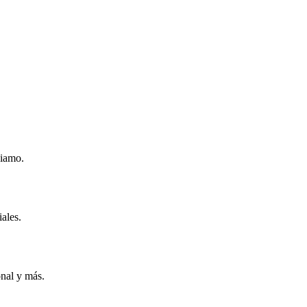
Siamo.
ales.
onal y más.