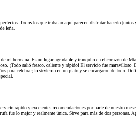
 perfectos. Todos los que trabajan aquí parecen disfrutar hacerlo juntos 
de leña.
 de mi hermana. Es un lugar agradable y tranquilo en el corazón de Mi
so. ¡Todo salió fresco, caliente y rápido! El servicio fue maravilloso. 
años para celebrar; lo sirvieron en un plato y se encargaron de todo. De
pecial.
Servicio rápido y excelentes recomendaciones por parte de nuestro meser
 de trufa fue lo mejor y realmente única. Sirve para más de dos personas.