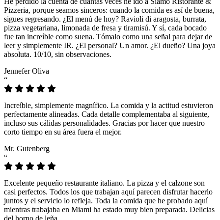
He perdido la cuenta de cuántas veces he ido a Siamo Ristorante &
Pizzeria, porque seamos sinceros: cuando la comida es así de buena,
sigues regresando. ¿El menú de hoy? Ravioli di aragosta, burrata,
pizza vegetariana, limonada de fresa y tiramisú. Y sí, cada bocado
fue tan increíble como suena. Tómalo como una señal para dejar de
leer y simplemente IR. ¿El personal? Un amor. ¿El dueño? Una joya
absoluta. 10/10, sin observaciones.
Jennefer Oliva
“
Increíble, simplemente magnífico. La comida y la actitud estuvieron
perfectamente alineadas. Cada detalle complementaba al siguiente,
incluso sus cálidas personalidades. Gracias por hacer que nuestro
corto tiempo en su área fuera el mejor.
Mr. Gutenberg
“
Excelente pequeño restaurante italiano. La pizza y el calzone son
casi perfectos. Todos los que trabajan aquí parecen disfrutar hacerlo
juntos y el servicio lo refleja. Toda la comida que he probado aquí
mientras trabajaba en Miami ha estado muy bien preparada. Delicias
del horno de leña.