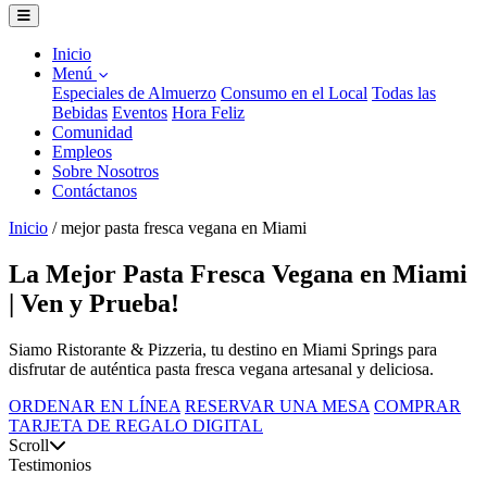
Inicio
Menú
Especiales de Almuerzo
Consumo en el Local
Todas las
Bebidas
Eventos
Hora Feliz
Comunidad
Empleos
Sobre Nosotros
Contáctanos
Inicio
/
mejor pasta fresca vegana en Miami
La Mejor Pasta Fresca Vegana en Miami
| Ven y Prueba!
Siamo Ristorante & Pizzeria, tu destino en Miami Springs para
disfrutar de auténtica pasta fresca vegana artesanal y deliciosa.
ORDENAR EN LÍNEA
RESERVAR UNA MESA
COMPRAR
TARJETA DE REGALO DIGITAL
Scroll
Testimonios