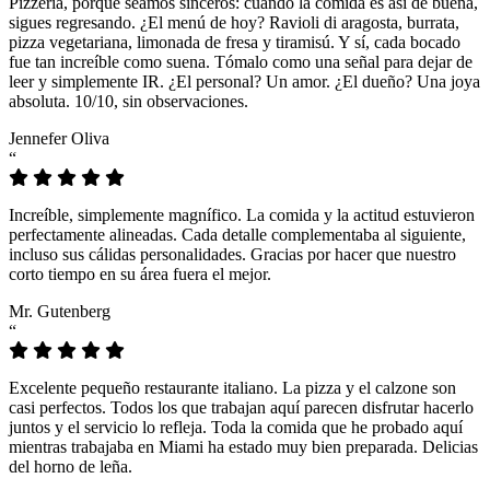
Pizzeria, porque seamos sinceros: cuando la comida es así de buena,
sigues regresando. ¿El menú de hoy? Ravioli di aragosta, burrata,
pizza vegetariana, limonada de fresa y tiramisú. Y sí, cada bocado
fue tan increíble como suena. Tómalo como una señal para dejar de
leer y simplemente IR. ¿El personal? Un amor. ¿El dueño? Una joya
absoluta. 10/10, sin observaciones.
Jennefer Oliva
“
Increíble, simplemente magnífico. La comida y la actitud estuvieron
perfectamente alineadas. Cada detalle complementaba al siguiente,
incluso sus cálidas personalidades. Gracias por hacer que nuestro
corto tiempo en su área fuera el mejor.
Mr. Gutenberg
“
Excelente pequeño restaurante italiano. La pizza y el calzone son
casi perfectos. Todos los que trabajan aquí parecen disfrutar hacerlo
juntos y el servicio lo refleja. Toda la comida que he probado aquí
mientras trabajaba en Miami ha estado muy bien preparada. Delicias
del horno de leña.