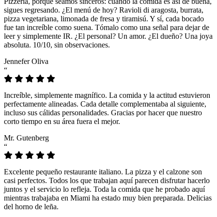
Pizzeria, porque seamos sinceros: cuando la comida es así de buena,
sigues regresando. ¿El menú de hoy? Ravioli di aragosta, burrata,
pizza vegetariana, limonada de fresa y tiramisú. Y sí, cada bocado
fue tan increíble como suena. Tómalo como una señal para dejar de
leer y simplemente IR. ¿El personal? Un amor. ¿El dueño? Una joya
absoluta. 10/10, sin observaciones.
Jennefer Oliva
“
Increíble, simplemente magnífico. La comida y la actitud estuvieron
perfectamente alineadas. Cada detalle complementaba al siguiente,
incluso sus cálidas personalidades. Gracias por hacer que nuestro
corto tiempo en su área fuera el mejor.
Mr. Gutenberg
“
Excelente pequeño restaurante italiano. La pizza y el calzone son
casi perfectos. Todos los que trabajan aquí parecen disfrutar hacerlo
juntos y el servicio lo refleja. Toda la comida que he probado aquí
mientras trabajaba en Miami ha estado muy bien preparada. Delicias
del horno de leña.