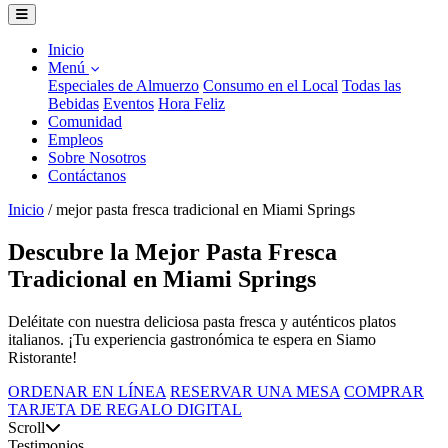
Inicio
Menú
Especiales de Almuerzo
Consumo en el Local
Todas las
Bebidas
Eventos
Hora Feliz
Comunidad
Empleos
Sobre Nosotros
Contáctanos
Inicio
/
mejor pasta fresca tradicional en Miami Springs
Descubre la Mejor Pasta Fresca
Tradicional en Miami Springs
Deléitate con nuestra deliciosa pasta fresca y auténticos platos
italianos. ¡Tu experiencia gastronómica te espera en Siamo
Ristorante!
ORDENAR EN LÍNEA
RESERVAR UNA MESA
COMPRAR
TARJETA DE REGALO DIGITAL
Scroll
Testimonios