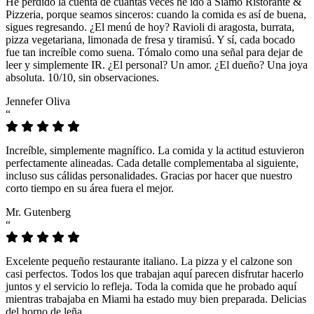
He perdido la cuenta de cuántas veces he ido a Siamo Ristorante &
Pizzeria, porque seamos sinceros: cuando la comida es así de buena,
sigues regresando. ¿El menú de hoy? Ravioli di aragosta, burrata,
pizza vegetariana, limonada de fresa y tiramisú. Y sí, cada bocado
fue tan increíble como suena. Tómalo como una señal para dejar de
leer y simplemente IR. ¿El personal? Un amor. ¿El dueño? Una joya
absoluta. 10/10, sin observaciones.
Jennefer Oliva
“
Increíble, simplemente magnífico. La comida y la actitud estuvieron
perfectamente alineadas. Cada detalle complementaba al siguiente,
incluso sus cálidas personalidades. Gracias por hacer que nuestro
corto tiempo en su área fuera el mejor.
Mr. Gutenberg
“
Excelente pequeño restaurante italiano. La pizza y el calzone son
casi perfectos. Todos los que trabajan aquí parecen disfrutar hacerlo
juntos y el servicio lo refleja. Toda la comida que he probado aquí
mientras trabajaba en Miami ha estado muy bien preparada. Delicias
del horno de leña.