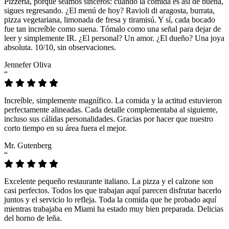
Pizzeria, porque seamos sinceros: cuando la comida es así de buena,
sigues regresando. ¿El menú de hoy? Ravioli di aragosta, burrata,
pizza vegetariana, limonada de fresa y tiramisú. Y sí, cada bocado
fue tan increíble como suena. Tómalo como una señal para dejar de
leer y simplemente IR. ¿El personal? Un amor. ¿El dueño? Una joya
absoluta. 10/10, sin observaciones.
Jennefer Oliva
“
Increíble, simplemente magnífico. La comida y la actitud estuvieron
perfectamente alineadas. Cada detalle complementaba al siguiente,
incluso sus cálidas personalidades. Gracias por hacer que nuestro
corto tiempo en su área fuera el mejor.
Mr. Gutenberg
“
Excelente pequeño restaurante italiano. La pizza y el calzone son
casi perfectos. Todos los que trabajan aquí parecen disfrutar hacerlo
juntos y el servicio lo refleja. Toda la comida que he probado aquí
mientras trabajaba en Miami ha estado muy bien preparada. Delicias
del horno de leña.