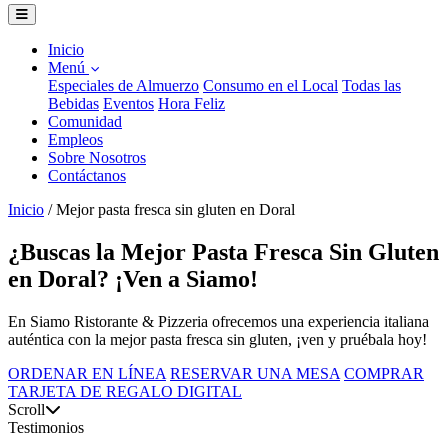
Inicio
Menú
Especiales de Almuerzo
Consumo en el Local
Todas las
Bebidas
Eventos
Hora Feliz
Comunidad
Empleos
Sobre Nosotros
Contáctanos
Inicio
/
Mejor pasta fresca sin gluten en Doral
¿Buscas la Mejor Pasta Fresca Sin Gluten
en Doral? ¡Ven a Siamo!
En Siamo Ristorante & Pizzeria ofrecemos una experiencia italiana
auténtica con la mejor pasta fresca sin gluten, ¡ven y pruébala hoy!
ORDENAR EN LÍNEA
RESERVAR UNA MESA
COMPRAR
TARJETA DE REGALO DIGITAL
Scroll
Testimonios