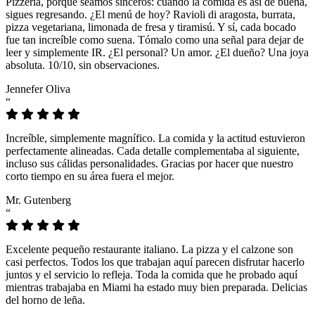
Pizzeria, porque seamos sinceros: cuando la comida es así de buena,
sigues regresando. ¿El menú de hoy? Ravioli di aragosta, burrata,
pizza vegetariana, limonada de fresa y tiramisú. Y sí, cada bocado
fue tan increíble como suena. Tómalo como una señal para dejar de
leer y simplemente IR. ¿El personal? Un amor. ¿El dueño? Una joya
absoluta. 10/10, sin observaciones.
Jennefer Oliva
“
Increíble, simplemente magnífico. La comida y la actitud estuvieron
perfectamente alineadas. Cada detalle complementaba al siguiente,
incluso sus cálidas personalidades. Gracias por hacer que nuestro
corto tiempo en su área fuera el mejor.
Mr. Gutenberg
“
Excelente pequeño restaurante italiano. La pizza y el calzone son
casi perfectos. Todos los que trabajan aquí parecen disfrutar hacerlo
juntos y el servicio lo refleja. Toda la comida que he probado aquí
mientras trabajaba en Miami ha estado muy bien preparada. Delicias
del horno de leña.