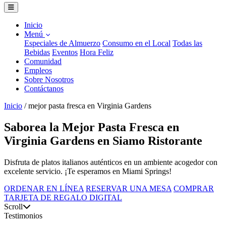
Inicio
Menú
Especiales de Almuerzo
Consumo en el Local
Todas las
Bebidas
Eventos
Hora Feliz
Comunidad
Empleos
Sobre Nosotros
Contáctanos
Inicio
/
mejor pasta fresca en Virginia Gardens
Saborea la Mejor Pasta Fresca en
Virginia Gardens en Siamo Ristorante
Disfruta de platos italianos auténticos en un ambiente acogedor con
excelente servicio. ¡Te esperamos en Miami Springs!
ORDENAR EN LÍNEA
RESERVAR UNA MESA
COMPRAR
TARJETA DE REGALO DIGITAL
Scroll
Testimonios