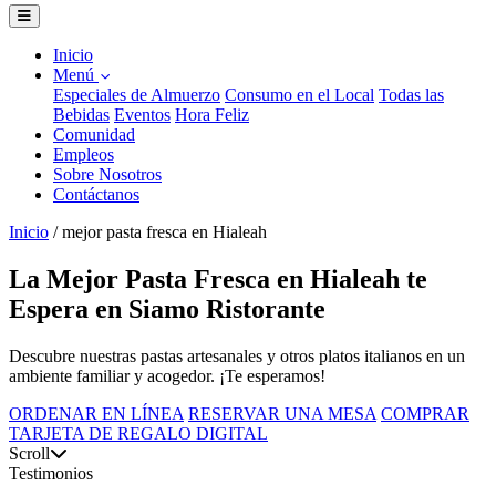
Inicio
Menú
Especiales de Almuerzo
Consumo en el Local
Todas las
Bebidas
Eventos
Hora Feliz
Comunidad
Empleos
Sobre Nosotros
Contáctanos
Inicio
/
mejor pasta fresca en Hialeah
La Mejor Pasta Fresca en Hialeah te
Espera en Siamo Ristorante
Descubre nuestras pastas artesanales y otros platos italianos en un
ambiente familiar y acogedor. ¡Te esperamos!
ORDENAR EN LÍNEA
RESERVAR UNA MESA
COMPRAR
TARJETA DE REGALO DIGITAL
Scroll
Testimonios