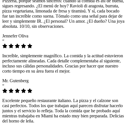
Pizzeria, porque seamos sinceros: cuando la comida es así de buena,
sigues regresando. ¿El menú de hoy? Ravioli di aragosta, burrata,
pizza vegetariana, limonada de fresa y tiramisú. Y sí, cada bocado
fue tan increíble como suena. Tómalo como una señal para dejar de
leer y simplemente IR. ¿El personal? Un amor. ¿El dueño? Una joya
absoluta. 10/10, sin observaciones.
Jennefer Oliva
“
Increíble, simplemente magnífico. La comida y la actitud estuvieron
perfectamente alineadas. Cada detalle complementaba al siguiente,
incluso sus cálidas personalidades. Gracias por hacer que nuestro
corto tiempo en su área fuera el mejor.
Mr. Gutenberg
“
Excelente pequeño restaurante italiano. La pizza y el calzone son
casi perfectos. Todos los que trabajan aquí parecen disfrutar hacerlo
juntos y el servicio lo refleja. Toda la comida que he probado aquí
mientras trabajaba en Miami ha estado muy bien preparada. Delicias
del horno de leña.