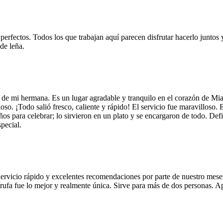
 perfectos. Todos los que trabajan aquí parecen disfrutar hacerlo juntos 
de leña.
 de mi hermana. Es un lugar agradable y tranquilo en el corazón de Mi
so. ¡Todo salió fresco, caliente y rápido! El servicio fue maravilloso. 
años para celebrar; lo sirvieron en un plato y se encargaron de todo. De
pecial.
Servicio rápido y excelentes recomendaciones por parte de nuestro meser
 de trufa fue lo mejor y realmente única. Sirve para más de dos personas.