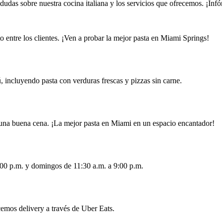
udas sobre nuestra cocina italiana y los servicios que ofrecemos. ¡Infór
to entre los clientes. ¡Ven a probar la mejor pasta en Miami Springs!
, incluyendo pasta con verduras frescas y pizzas sin carne.
e una buena cena. ¡La mejor pasta en Miami en un espacio encantador!
:00 p.m. y domingos de 11:30 a.m. a 9:00 p.m.
ecemos delivery a través de Uber Eats.