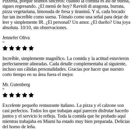
Pizzeria, porque seamos sinceros: cuando la comida es así de buena,
sigues regresando. ¿El menú de hoy? Ravioli di aragosta, burrata,
pizza vegetariana, limonada de fresa y tiramisú. Y sí, cada bocado
fue tan increíble como suena. Tómalo como una señal para dejar de
leer y simplemente IR. ¿El personal? Un amor. ¿El dueño? Una joya
absoluta. 10/10, sin observaciones.
Jennefer Oliva
“
Increíble, simplemente magnífico. La comida y la actitud estuvieron
perfectamente alineadas. Cada detalle complementaba al siguiente,
incluso sus cálidas personalidades. Gracias por hacer que nuestro
corto tiempo en su área fuera el mejor.
Mr. Gutenberg
“
Excelente pequeño restaurante italiano. La pizza y el calzone son
casi perfectos. Todos los que trabajan aquí parecen disfrutar hacerlo
juntos y el servicio lo refleja. Toda la comida que he probado aquí
mientras trabajaba en Miami ha estado muy bien preparada. Delicias
del horno de leña.