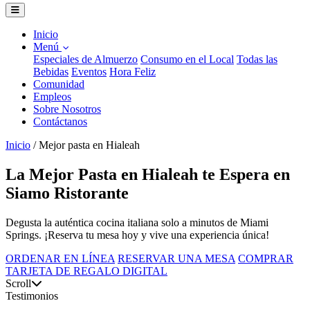
Inicio
Menú
Especiales de Almuerzo
Consumo en el Local
Todas las
Bebidas
Eventos
Hora Feliz
Comunidad
Empleos
Sobre Nosotros
Contáctanos
Inicio
/
Mejor pasta en Hialeah
La Mejor Pasta en Hialeah te Espera en
Siamo Ristorante
Degusta la auténtica cocina italiana solo a minutos de Miami
Springs. ¡Reserva tu mesa hoy y vive una experiencia única!
ORDENAR EN LÍNEA
RESERVAR UNA MESA
COMPRAR
TARJETA DE REGALO DIGITAL
Scroll
Testimonios